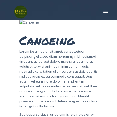
Canoeing
HOME
SURF CAMP
Lorem ipsum dolor sit amet, consectetuer
SURF LESSON
adipiscing elit, sed diam nonummy nibh euismod
tincidunt ut laoreet dolore magna aliquam erat
ARUGAM BAY
volutpat. Ut wisi enim ad minim veniam, quis
ABOUT
nostrud exerci tation ullamcorper suscipit lobortis
CONTACT
nisl ut aliquip ex ea commodo consequat. Duis
autem vel eum iriure dolor in hendrerit in
vulputate velit esse molestie consequat, vel illum
dolore eu feugiat nulla facilisis at vero eros et
BOOK NOW
accumsan et iusto odio dignissim qui blandit
praesent luptatum zzril delenit augue duis dolore
te feugait nulla facilisi.
Sed ut perspiciatis, unde omnis iste natus error