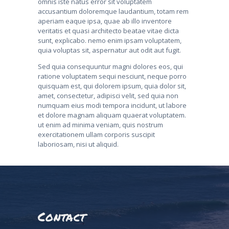
omnis iste natus error sit voluptatem
accusantium doloremque laudantium, totam rem
aperiam eaque ipsa, quae ab illo inventore
veritatis et quasi architecto beatae vitae dicta
sunt, explicabo. nemo enim ipsam voluptatem,
quia voluptas sit, aspernatur aut odit aut fugit.
Sed quia consequuntur magni dolores eos, qui
ratione voluptatem sequi nesciunt, neque porro
quisquam est, qui dolorem ipsum, quia dolor sit,
amet, consectetur, adipisci velit, sed quia non
numquam eius modi tempora incidunt, ut labore
et dolore magnam aliquam quaerat voluptatem.
ut enim ad minima veniam, quis nostrum
exercitationem ullam corporis suscipit
laboriosam, nisi ut aliquid.
Video
Player
Contact